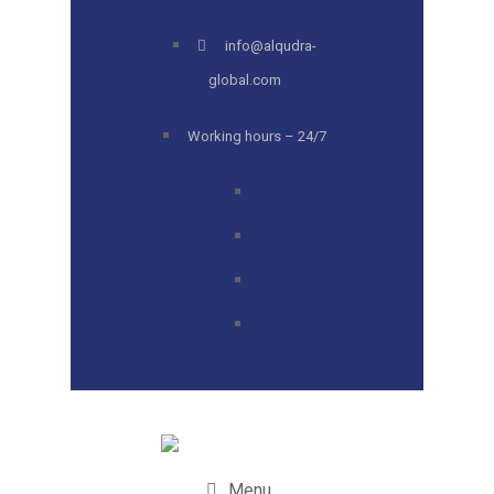
info@alqudra-
global.com
Working hours – 24/7
Menu