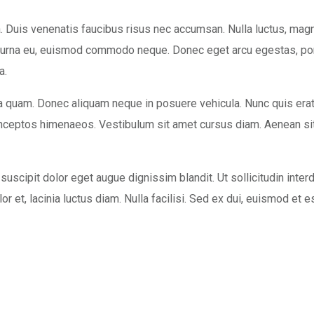
lla. Duis venenatis faucibus risus nec accumsan. Nulla luctus, mag
n urna eu, euismod commodo neque. Donec eget arcu egestas, portti
a.
a quam. Donec aliquam neque in posuere vehicula. Nunc quis erat 
er inceptos himenaeos. Vestibulum sit amet cursus diam. Aenean s
scipit dolor eget augue dignissim blandit. Ut sollicitudin interd
lor et, lacinia luctus diam. Nulla facilisi. Sed ex dui, euismod et 