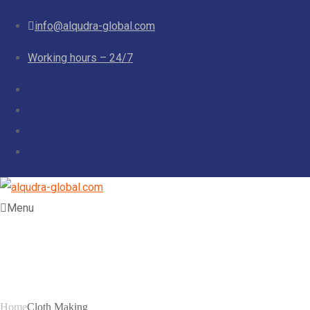
info@alqudra-global.com
Working hours – 24/7
Menu
Cloth Making
Home
Cloth Making