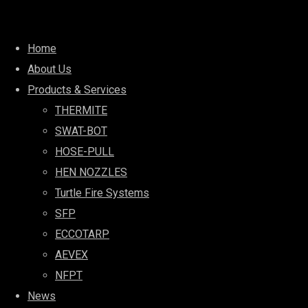
Quick Links
Home
About Us
Products & Services
THERMITE
SWAT-BOT
HOSE-PULL
HEN NOZZLES
Turtle Fire Systems
SFP
ECCOTARP
AEVEX
NFPT
News