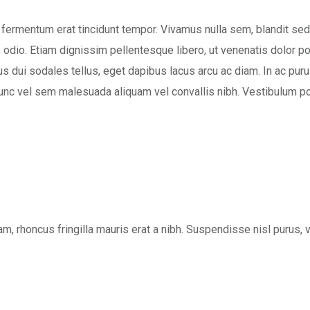
fermentum erat tincidunt tempor. Vivamus nulla sem, blandit sed 
ctus odio. Etiam dignissim pellentesque libero, ut venenatis dolo
dui sodales tellus, eget dapibus lacus arcu ac diam. In ac purus f
unc vel sem malesuada aliquam vel convallis nibh. Vestibulum port
quam, rhoncus fringilla mauris erat a nibh. Suspendisse nisl puru