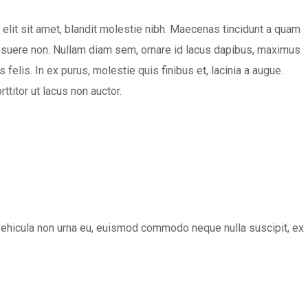
elit sit amet, blandit molestie nibh. Maecenas tincidunt a quam
r posuere non. Nullam diam sem, ornare id lacus dapibus, maximus
elis. In ex purus, molestie quis finibus et, lacinia a augue.
titor ut lacus non auctor.
s, vehicula non urna eu, euismod commodo neque nulla suscipit, ex