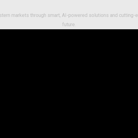
Eastern markets through smart, AI-powered solutions and cuttin
future.