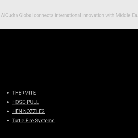
AlQudra Global connects international innovation with Middle 
Best Services
THERMITE
HOSE-PULL
HEN NOZZLES
Turtle Fire Systems