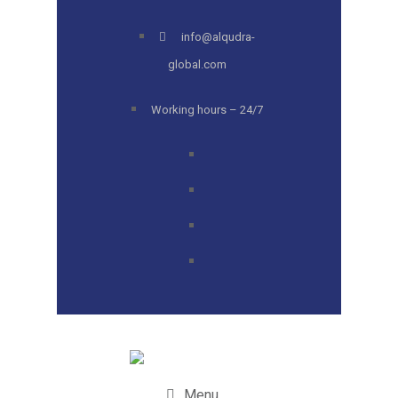
info@alqudra-
global.com
Working hours – 24/7
Menu