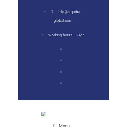
info@alqudra-
global.com
Working hours – 24/7
Menu